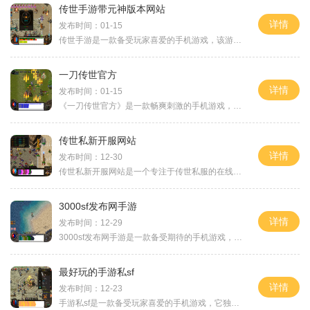
传世手游带元神版本网站
详情
发布时间：01-15
传世手游是一款备受玩家喜爱的手机游戏，该游戏推出了元神版本，为玩家们带来了全新的游戏体验。在传世手游带元神版本网站上，玩家们可以尽情享受这款经典游戏带来的乐趣。本
一刀传世官方
详情
发布时间：01-15
《一刀传世官方》是一款畅爽刺激的手机游戏，以武侠江湖为背景，给玩家们带来了独特的游戏体验。游戏中，玩家将扮演一个武林大侠，通过完成各种任务与挑战来提升自己的实力与
传世私新开服网站
详情
发布时间：12-30
传世私新开服网站是一个专注于传世私服的在线平台，为广大玩家提供最新的游戏资讯和最精彩的游戏体验。玩家可以尽情享受热血的战斗和畅快的游戏乐趣。传世私新开服网站的游戏
3000sf发布网手游
详情
发布时间：12-29
3000sf发布网手游是一款备受期待的手机游戏，不仅有着精美的画面和丰富多样的游戏内容，还拥有独特的玩法和创新的设计。让我们来深入了解一下这款游戏的具体玩法介绍。3000sf发布
最好玩的手游私sf
详情
发布时间：12-23
手游私sf是一款备受玩家喜爱的手机游戏，它独特的玩法和精美的画面吸引了无数玩家的加入。无论是在休闲时间还是旅途中，手游私sf都能够让你享受到无尽的游戏乐趣。手游私sf的最