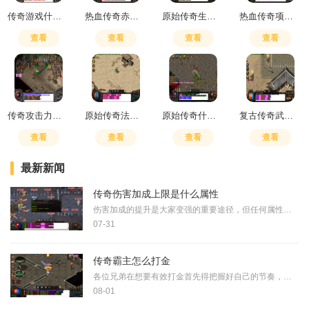
传奇游戏什么加暴击
热血传奇赤月药店怎么走
原始传奇生肖殿堂攻略
热血传奇项链怎么加幸运值
查看
查看
查看
查看
传奇攻击力和切割力的区别
原始传奇法师准确神石襄什么部位
原始传奇什么装备算极品
复古传奇武器修炼在哪里学技能
查看
查看
查看
查看
最新新闻
传奇伤害加成上限是什么属性
伤害加成的提升是大家变强的重要途径，但任何属性的增强都会存在一个极限值。这个伤害加成上限是指你在堆叠各种攻击属性时能够获得的最高伤害增幅，一旦达到这个临界点，即使
07-31
传奇霸主怎么打金
各位兄弟在想要有效打金首先得把握好自己的节奏，不要在起步阶段就盲目追求高级装备而是应该稳稳地提升基础等级，当角色达到八十级后就可以着手青铜会员任务的完成，这里建议
08-01