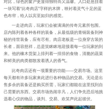
对比，绿色的窗户更显得独特而又温馨。入口处悬挂着
一块写着“比奇肉店”字样的木牌，映衬着灵气十足的蓝
色布帘，给人以宾至如归的感觉。
一走进肉店，玩家们会被满满的传奇元素所包围。
店内陈列着各种各样的装备，从最低级的青铜装备到神
秘的传世装备，应有尽有。肉店老板是一位身穿古装的
长者，面容慈祥，总是笑眯眯地迎接着每一位玩家的到
来。他的橡木货架上排列着一排排的食物，清脆的蔬菜
和鲜美的肉类都散发着诱人的香气。
比奇肉店还有一项重要的功能——交易市场。这里
每天都有许多玩家来此进行各种物品的交易。无论是出
售多余的装备还是购买所需，玩家们都能在这里找到自
己需要的东西。交易市场热闹非凡，人们争先恐后地挑
选着心仪的物品，谈判、交易、欢笑声此起彼伏。