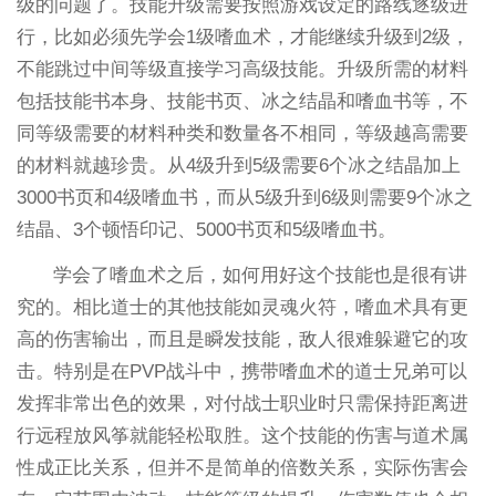
级的问题了。技能升级需要按照游戏设定的路线逐级进
行，比如必须先学会1级嗜血术，才能继续升级到2级，
不能跳过中间等级直接学习高级技能。升级所需的材料
包括技能书本身、技能书页、冰之结晶和嗜血书等，不
同等级需要的材料种类和数量各不相同，等级越高需要
的材料就越珍贵。从4级升到5级需要6个冰之结晶加上
3000书页和4级嗜血书，而从5级升到6级则需要9个冰之
结晶、3个顿悟印记、5000书页和5级嗜血书。
学会了嗜血术之后，如何用好这个技能也是很有讲
究的。相比道士的其他技能如灵魂火符，嗜血术具有更
高的伤害输出，而且是瞬发技能，敌人很难躲避它的攻
击。特别是在PVP战斗中，携带嗜血术的道士兄弟可以
发挥非常出色的效果，对付战士职业时只需保持距离进
行远程放风筝就能轻松取胜。这个技能的伤害与道术属
性成正比关系，但并不是简单的倍数关系，实际伤害会